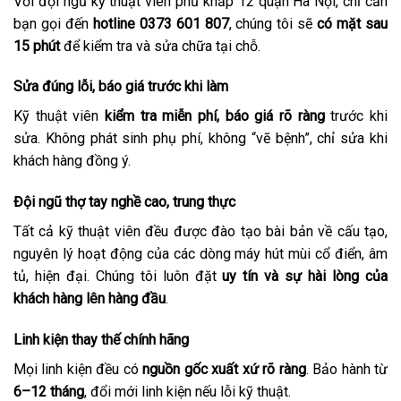
Với đội ngũ kỹ thuật viên phủ khắp 12 quận Hà Nội, chỉ cần
bạn gọi đến
hotline 0373 601 807
, chúng tôi sẽ
có mặt sau
15 phút
để kiểm tra và sửa chữa tại chỗ.
Sửa đúng lỗi, báo giá trước khi làm
Kỹ thuật viên
kiểm tra miễn phí, báo giá rõ ràng
trước khi
sửa. Không phát sinh phụ phí, không “vẽ bệnh”, chỉ sửa khi
khách hàng đồng ý.
Đội ngũ thợ tay nghề cao, trung thực
Tất cả kỹ thuật viên đều được đào tạo bài bản về cấu tạo,
nguyên lý hoạt động của các dòng máy hút mùi cổ điển, âm
tủ, hiện đại. Chúng tôi luôn đặt
uy tín và sự hài lòng của
khách hàng lên hàng đầu
.
Linh kiện thay thế chính hãng
Mọi linh kiện đều có
nguồn gốc xuất xứ rõ ràng
. Bảo hành từ
6–12 tháng
, đổi mới linh kiện nếu lỗi kỹ thuật.