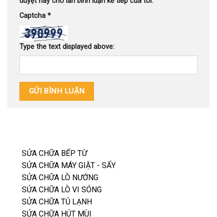
duyệt này cho lần bình luận kế tiếp của tôi.
Captcha
*
Type the text displayed above:
SỬA CHỮA BẾP TỪ
SỬA CHỮA MÁY GIẶT - SẤY
SỬA CHỮA LÒ NƯỚNG
SỬA CHỮA LÒ VI SÓNG
SỬA CHỮA TỦ LẠNH
SỬA CHỮA HÚT MÙI