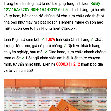
Trung tâm linh kiện EU là nơi bán phụ tùng linh kiên
Relay
12V 16A/220V R0H-1A4-D012 6 chân
chính hãng tại hà nội
và tp hcm, bên cạnh đó chúng tôi còn sửa chữa các thiết bị
nhà bếp như máy rửa bát bosch siemens miele dyson aeg
mất nguồn kêu to hay không hoạt động..vv..
Linh Kiện EU cam kết:
✓
100%
linh kiện Chính hãng
✓
Chất
lượng đảm bảo, giá cả phải chẳng
✓
Dịch vụ khách hàng
chuyên nghiệp, hậu mãi
✓
Giao hàng, sửa chữa nhanh chóng
toàn quốc
✓
Đội ngũ nhân viên am hiểu kiến thức chuyên
môn, tư vấn nhiệt tình. Liên hệ
0888.331.212
nhận báo giá
và tư vấn chi tiết!