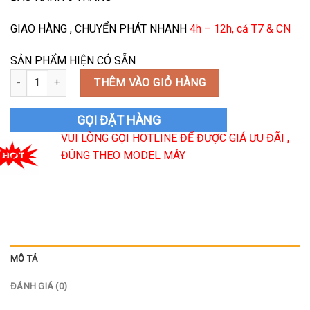
GIAO HÀNG , CHUYỂN PHÁT NHANH
4h – 12h, cả T7 & CN
SẢN PHẨM HIỆN CÓ SẴN
Relay 12V 16A/220V R0H-1A4-D012 6 chân số lượng
THÊM VÀO GIỎ HÀNG
GỌI ĐẶT HÀNG
VUI LÒNG GỌI HOTLINE ĐỂ ĐƯỢC GIÁ ƯU ĐÃI ,
ĐÚNG THEO MODEL MÁY
MÔ TẢ
ĐÁNH GIÁ (0)