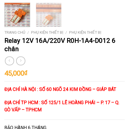
TRANG CHỦ
/
PHỤ KIỆN THIẾT BỊ
/
PHỤ KIỆN THIẾT BỊ
Relay 12V 16A/220V R0H-1A4-D012 6
chân
45,000
₫
ĐỊA CHỈ HÀ NỘI : SỐ 60 NGÕ 24 KIM ĐỒNG – GIÁP BÁT
ĐỊA CHỈ TP HCM : SỐ 125/1 LÊ HOÀNG PHÁI – P. 17 – Q.
GÒ VẤP – TPHCM
BẢO HÀNH 6 THÁNG