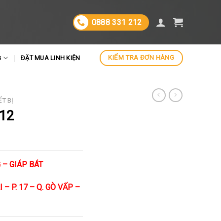
0888 331 212
KIỂM TRA ĐƠN HÀNG
G
ĐẶT MUA LINH KIỆN
ẾT BỊ
V12
 – GIÁP BÁT
– P. 17 – Q. GÒ VẤP –