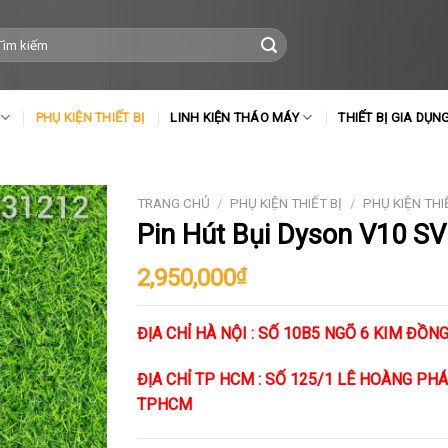
m
ếm:
PHỤ KIỆN THIẾT BỊ
LINH KIỆN THÁO MÁY
THIẾT BỊ GIA DỤN
TRANG CHỦ
/
PHỤ KIỆN THIẾT BỊ
/
PHỤ KIỆN THI
Pin Hút Bụi Dyson V10 S
2,950,000
₫
ĐỊA CHỈ HÀ NỘI : SỐ 10B5 NGÕ 6 KIM ĐỒNG
ĐỊA CHỈ TP HCM : SỐ 125/1 LÊ HOÀNG PHÁI 
TPHCM