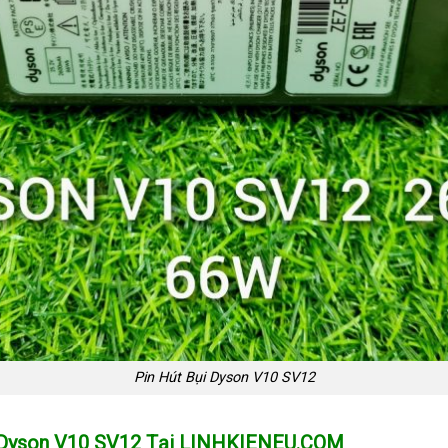
Pin Hút Bụi Dyson V10 SV12
 Dyson V10 SV12
Tại LINHKIENEU.COM