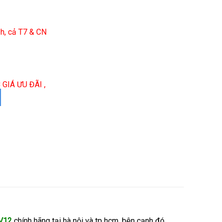
h, cả T7 & CN
GIÁ ƯU ĐÃI ,
SV12
chính hãng tại hà nội và tp hcm, bên cạnh đó