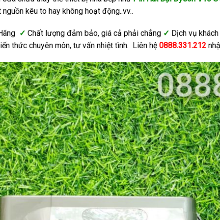
 nguồn kêu to hay không hoạt động..vv..
h Hãng
✓
Chất lượng đảm bảo, giá cả phải chẳng
✓
Dịch vụ khách
iến thức chuyên môn, tư vấn nhiệt tình. Liên hệ
0888.331.212
nhận