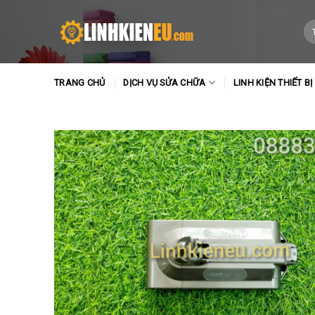
Skip
to
Tì
ki
content
TRANG CHỦ
DỊCH VỤ SỬA CHỮA
LINH KIỆN THIẾT BỊ