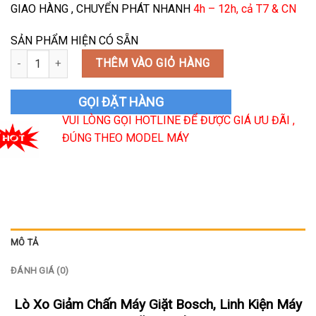
GIAO HÀNG , CHUYỂN PHÁT NHANH
4h – 12h, cả T7 & CN
SẢN PHẨM HIỆN CÓ SẴN
Lò Xo Giảm Chấn Máy Giặt Bosch số lượng
THÊM VÀO GIỎ HÀNG
GỌI ĐẶT HÀNG
VUI LÒNG GỌI HOTLINE ĐỂ ĐƯỢC GIÁ ƯU ĐÃI ,
ĐÚNG THEO MODEL MÁY
MÔ TẢ
ĐÁNH GIÁ (0)
Lò Xo Giảm Chấn Máy Giặt Bosch, Linh Kiện Máy