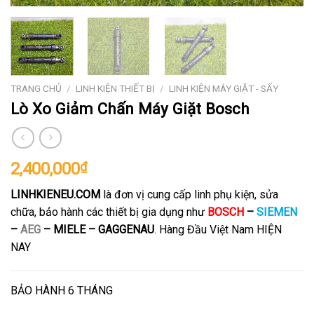
TRANG CHỦ
/
LINH KIỆN THIẾT BỊ
/
LINH KIỆN MÁY GIẶT - SẤY
Lò Xo Giảm Chấn Máy Giặt Bosch
2,400,000
₫
LINHKIENEU.COM
là đơn vị cung cấp linh phụ kiện, sửa
chữa, bảo hành các thiết bị gia dụng như
BOSCH
–
SIEMEN
–
AEG
–
MIELE –
GAGGENAU
. Hàng Đầu Việt Nam HIỆN
NAY
BẢO HÀNH 6 THÁNG