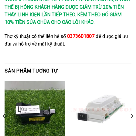
THẾ BỊ HỎNG KHÁCH HÀNG ĐƯỢC GIẢM TRỪ 20% TIỀN
THAY LINH KIỆN LẦN TIẾP THEO. KÈM THEO ĐÓ GIẢM
10% TIỀN SỬA CHỮA CHO CÁC LỖI KHÁC.
Thợ kỹ thuật có thể liên hệ số
0373601807
để được giá ưu
đãi và hỗ trợ về mặt kỹ thuật.
SẢN PHẨM TƯƠNG TỰ