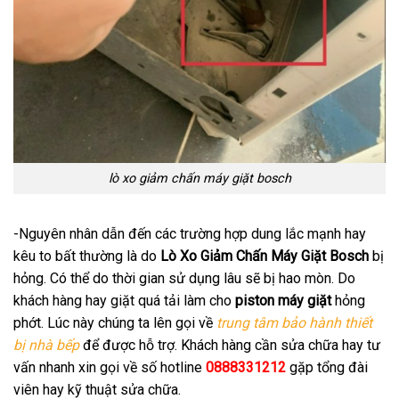
lò xo giảm chấn máy giặt bosch
-Nguyên nhân dẫn đến các trường hợp dung lắc mạnh hay
kêu to bất thường là do
Lò Xo Giảm Chấn Máy Giặt Bosch
bị
hỏng. Có thể do thời gian sử dụng lâu sẽ bị hao mòn. Do
khách hàng hay giặt quá tải làm cho
piston máy giặt
hỏng
phớt. Lúc này chúng ta lên gọi về
trung tâm bảo hành thiết
bị nhà bếp
để được hỗ trợ. Khách hàng cần sửa chữa hay tư
vấn nhanh xin gọi về số hotline
0888331212
gặp tổng đài
viên hay kỹ thuật sửa chữa.