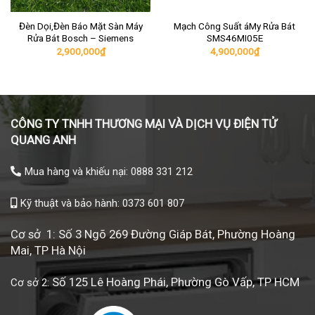
Đèn Dọi,Đèn Báo Mặt Sàn Máy
Mạch Công Suất áMy Rửa Bát
Rửa Bát Bosch – Siemens
SMS46MI05E
2,900,000
₫
4,900,000
₫
CÔNG TY TNHH THƯƠNG MẠI VÀ DỊCH VỤ ĐIỆN TỬ
QUANG ANH
Mua hàng và khiếu nại: 0888 331 212
Kỹ thuật và bảo hành: 0373 601 807
Cơ sở 1: Số 3 Ngõ 269 Đường Giáp Bát, Phường Hoàng
Mai, TP Hà Nội
Số 125 Lê Hoàng Phái, Phường Gò Vấp, TP HCM
Cơ sở 2: