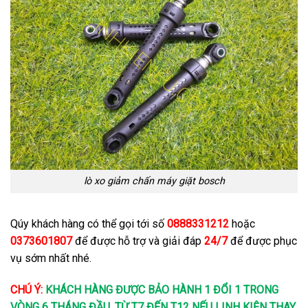
lò xo giảm chấn máy giặt bosch
Qúy khách hàng có thể gọi tới số
0888331212
hoặc
0373601807
để được hỗ trợ và giải đáp
24/7
để được phục
vụ sớm nhất nhé.
CHÚ Ý:
KHÁCH HÀNG ĐƯỢC BẢO HÀNH 1 ĐỔI 1 TRONG
VÒNG 6 THÁNG ĐẦU. TỪ T7 ĐẾN T12 NẾU LINH KIỆN THAY