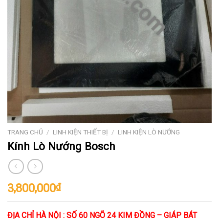
TRANG CHỦ
/
LINH KIỆN THIẾT BỊ
/
LINH KIỆN LÒ NƯỚNG
Kính Lò Nướng Bosch
3,800,000
₫
ĐỊA CHỈ HÀ NỘI : SỐ 60 NGÕ 24 KIM ĐỒNG – GIÁP BÁT