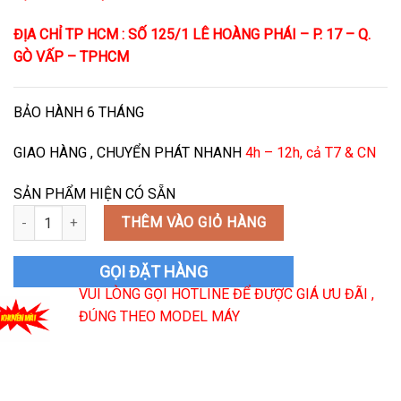
ĐỊA CHỈ TP HCM : SỐ 125/1 LÊ HOÀNG PHÁI – P. 17 – Q.
GÒ VẤP – TPHCM
BẢO HÀNH 6 THÁNG
GIAO HÀNG , CHUYỂN PHÁT NHANH
4h – 12h, cả T7 & CN
SẢN PHẨM HIỆN CÓ SẴN
Kính Lò Nướng Bosch số lượng
THÊM VÀO GIỎ HÀNG
GỌI ĐẶT HÀNG
VUI LÒNG GỌI HOTLINE ĐỂ ĐƯỢC GIÁ ƯU ĐÃI ,
ĐÚNG THEO MODEL MÁY