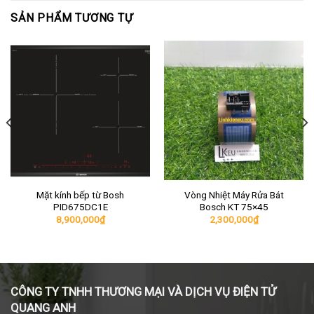
SẢN PHẨM TƯƠNG TỰ
Mặt kính bếp từ Bosh
Vòng Nhiệt Máy Rửa Bát
PID675DC1E
Bosch KT 75×45
8,900,000
₫
2,300,000
₫
CÔNG TY TNHH THƯƠNG MẠI VÀ DỊCH VỤ ĐIỆN TỬ
QUANG ANH