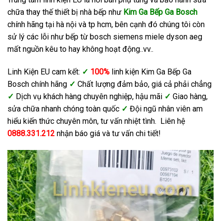
chữa thay thế thiết bị nhà bếp như
Kim Ga Bếp Ga Bosch
chính hãng tại hà nội và tp hcm, bên cạnh đó chúng tôi còn
sử lý các lỗi như bếp từ bosch siemens miele dyson aeg
mất nguồn kêu to hay không hoạt động..vv..
Linh Kiện EU cam kết:
✓
100%
linh kiện Kim Ga Bếp Ga
Bosch chính hãng
✓
Chất lượng đảm bảo, giá cả phải chẳng
✓
Dịch vụ khách hàng chuyên nghiệp, hậu mãi
✓
Giao hàng,
sửa chữa nhanh chóng toàn quốc
✓
Đội ngũ nhân viên am
hiểu kiến thức chuyên môn, tư vấn nhiệt tình. Liên hệ
0888.331.212
nhận báo giá và tư vấn chi tiết!