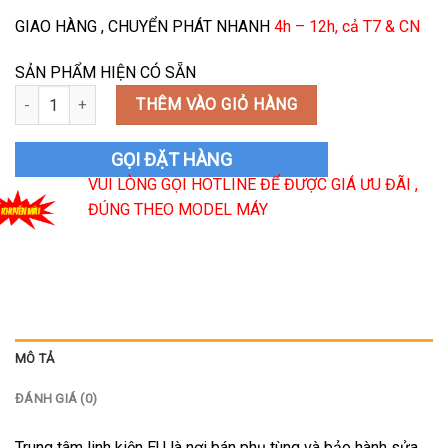
GIAO HÀNG , CHUYỂN PHÁT NHANH
4h – 12h, cả T7 & CN
SẢN PHẨM HIỆN CÓ SẴN
Kim Ga Bếp Ga Bosch số lượng
THÊM VÀO GIỎ HÀNG
GỌI ĐẶT HÀNG
VUI LÒNG GỌI HOTLINE ĐỂ ĐƯỢC GIÁ ƯU ĐÃI ,
ĐÚNG THEO MODEL MÁY
MÔ TẢ
ĐÁNH GIÁ (0)
Trung tâm linh kiện EU là nơi bán phụ tùng và bảo hành sửa