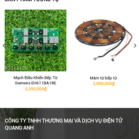
Mạch Điều Khiển Bếp Từ
Mâm từ bếp từ
Siemens EH611BA18E
2,900,000
₫
2,250,000
₫
CÔNG TY TNHH THƯƠNG MẠI VÀ DỊCH VỤ ĐIỆN TỬ
QUANG ANH