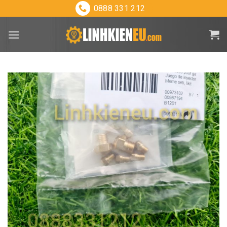
Skip
0888 331 212
to
content