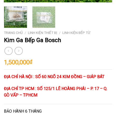
TRANG CHỦ
/
LINH KIỆN THIẾT BỊ
/
LINH KIỆN BẾP TỪ
Kim Ga Bếp Ga Bosch
1,500,000
₫
ĐỊA CHỈ HÀ NỘI : SỐ 60 NGÕ 24 KIM ĐỒNG – GIÁP BÁT
ĐỊA CHỈ TP HCM : SỐ 125/1 LÊ HOÀNG PHÁI – P. 17 – Q.
GÒ VẤP – TPHCM
BẢO HÀNH 6 THÁNG