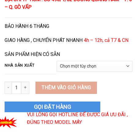
– Q. GÒ VẤP
BẢO HÀNH 6 THÁNG
GIAO HÀNG , CHUYỂN PHÁT NHANH
4h – 12h, cả T7 & CN
SẢN PHẨM HIỆN CÓ SẴN
NHÀ SẢN XUẤT
Khóa Cửa Máy giặt Bosch Siemens số lượng
THÊM VÀO GIỎ HÀNG
GỌI ĐẶT HÀNG
VUI LÒNG GỌI HOTLINE ĐỂ ĐƯỢC GIÁ ƯU ĐÃI ,
ĐÚNG THEO MODEL MÁY