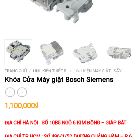
TRANG CHỦ
/
LINH KIỆN THIẾT BỊ
/
LINH KIỆN MÁY GIẶT - SẤY
Khóa Cửa Máy giặt Bosch Siemens
1,100,000
₫
ĐỊA CHỈ HÀ NỘI : SỐ 10B5 NGÕ 6 KIM ĐỒNG – GIÁP BÁT
ĐỊA CHỈ TP HCM : SỐ 496/1/52 DƯƠNG QUẢNG HÀM – P. 6