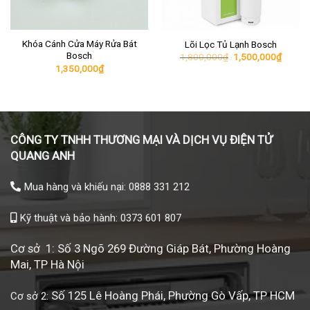
Khóa Cánh Cửa Máy Rửa Bát
Lõi Lọc Tủ Lạnh Bosch
Bosch
Giá
Giá
1,800,000
₫
1,500,000
₫
gốc
hiện
1,350,000
₫
là:
tại
1,800,000₫.
là:
1,500,
CÔNG TY TNHH THƯƠNG MẠI VÀ DỊCH VỤ ĐIỆN TỬ
QUANG ANH
Mua hàng và khiếu nại: 0888 331 212
Kỹ thuật và bảo hành: 0373 601 807
Cơ sở 1: Số 3 Ngõ 269 Đường Giáp Bát, Phường Hoàng
Mai, TP Hà Nội
Số 125 Lê Hoàng Phái, Phường Gò Vấp, TP HCM
Cơ sở 2: