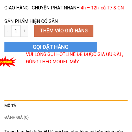
GIAO HÀNG , CHUYỂN PHÁT NHANH
4h – 12h, cả T7 & CN
SẢN PHẨM HIỆN CÓ SẴN
Gioăng Cửa Tủ Lạnh Bosch Siemens số lượng
THÊM VÀO GIỎ HÀNG
GỌI ĐẶT HÀNG
VUI LÒNG GỌI HOTLINE ĐỂ ĐƯỢC GIÁ ƯU ĐÃI ,
ĐÚNG THEO MODEL MÁY
MÔ TẢ
ĐÁNH GIÁ (0)
Trung tâm linh kiện EU là nơi bán phụ tùng và bảo hành sửa