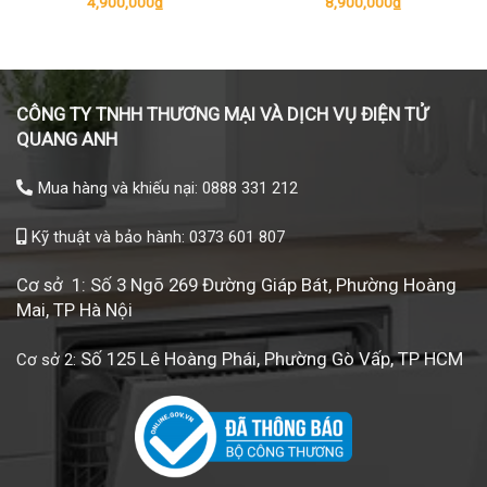
4,900,000
₫
8,900,000
₫
0,000₫.
CÔNG TY TNHH THƯƠNG MẠI VÀ DỊCH VỤ ĐIỆN TỬ
QUANG ANH
Mua hàng và khiếu nại: 0888 331 212
Kỹ thuật và bảo hành: 0373 601 807
Cơ sở 1: Số 3 Ngõ 269 Đường Giáp Bát, Phường Hoàng
Mai, TP Hà Nội
Số 125 Lê Hoàng Phái, Phường Gò Vấp, TP HCM
Cơ sở 2: