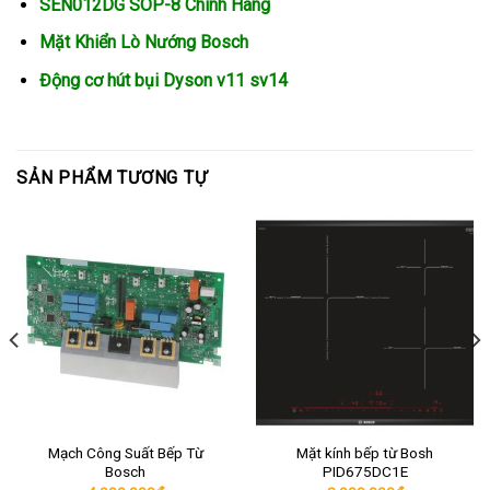
SEN012DG SOP-8 Chính Hãng
Mặt Khiển Lò Nướng Bosch
Động cơ hút bụi Dyson v11 sv14
SẢN PHẨM TƯƠNG TỰ
Mạch Công Suất Bếp Từ
Mặt kính bếp từ Bosh
Bosch
PID675DC1E