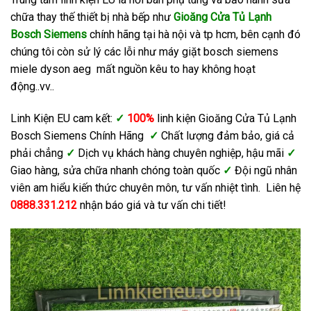
chữa thay thế thiết bị nhà bếp như
Gioăng Cửa Tủ Lạnh
Bosch Siemens
chính hãng tại hà nội và tp hcm, bên cạnh đó
chúng tôi còn sử lý các lỗi như máy giặt bosch siemens
miele dyson aeg mất nguồn kêu to hay không hoạt
động..vv..
Linh Kiện EU cam kết:
✓
100%
linh kiện Gioăng Cửa Tủ Lạnh
Bosch Siemens Chính Hãng
✓
Chất lượng đảm bảo, giá cả
phải chẳng
✓
Dịch vụ khách hàng chuyên nghiệp, hậu mãi
✓
Giao hàng, sửa chữa nhanh chóng toàn quốc
✓
Đội ngũ nhân
viên am hiểu kiến thức chuyên môn, tư vấn nhiệt tình. Liên hệ
0888.331.212
nhận báo giá và tư vấn chi tiết!