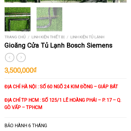
TRANG CHỦ
/
LINH KIỆN THIẾT BỊ
/
LINH KIỆN TỦ LẠNH
Gioăng Cửa Tủ Lạnh Bosch Siemens
3,500,000
₫
ĐỊA CHỈ HÀ NỘI : SỐ 60 NGÕ 24 KIM ĐỒNG – GIÁP BÁT
ĐỊA CHỈ TP HCM : SỐ 125/1 LÊ HOÀNG PHÁI – P. 17 – Q.
GÒ VẤP – TPHCM
BẢO HÀNH 6 THÁNG