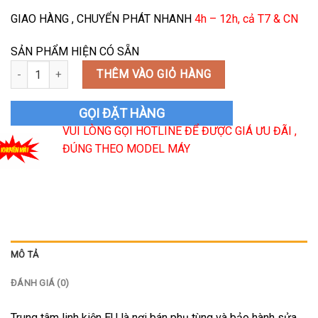
GIAO HÀNG , CHUYỂN PHÁT NHANH
4h – 12h, cả T7 & CN
SẢN PHẨM HIỆN CÓ SẴN
Bo Mạch Nguồn Máy Rửa Bát Miele số lượng
THÊM VÀO GIỎ HÀNG
GỌI ĐẶT HÀNG
VUI LÒNG GỌI HOTLINE ĐỂ ĐƯỢC GIÁ ƯU ĐÃI ,
ĐÚNG THEO MODEL MÁY
MÔ TẢ
ĐÁNH GIÁ (0)
Trung tâm linh kiện EU là nơi bán phụ tùng và bảo hành sửa