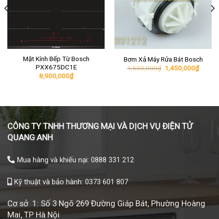
Mặt Kính Bếp Từ Bosch
Bơm Xả Máy Rửa Bát Bosch
PXX675DC1E
Giá
Giá
1,550,000
₫
1,450,000
₫
gốc
hiện
8,900,000
₫
là:
tại
1,550,000₫.
là:
1,450,
CÔNG TY TNHH THƯƠNG MẠI VÀ DỊCH VỤ ĐIỆN TỬ
QUANG ANH
Mua hàng và khiếu nại: 0888 331 212
Kỹ thuật và bảo hành: 0373 601 807
Cơ sở 1: Số 3 Ngõ 269 Đường Giáp Bát, Phường Hoàng
Mai, TP Hà Nội