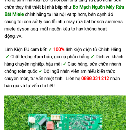
chữa thay thế thiết bị nhà bếp như
Bo Mạch Nguồn Máy Rửa
Bát Miele
chính hãng tại hà nội và tp hcm, bên cạnh đó
chúng tôi còn sử lý các lỗi như máy rửa bát bosch siemens
miele dyson aeg mất nguồn kêu to hay không hoạt
động..vv..
Linh Kiện EU cam kết:
✓
100%
linh kiện điện tử Chính Hãng
✓
Chất lượng đảm bảo, giá cả phải chẳng
✓
Dịch vụ khách
hàng chuyên nghiệp, hậu mãi
✓
Giao hàng, sửa chữa nhanh
chóng toàn quốc
✓
Đội ngũ nhân viên am hiểu kiến thức
chuyên môn, tư vấn nhiệt tình. Liên hệ
0888.331.212
nhận
báo giá và tư vấn chi tiết!