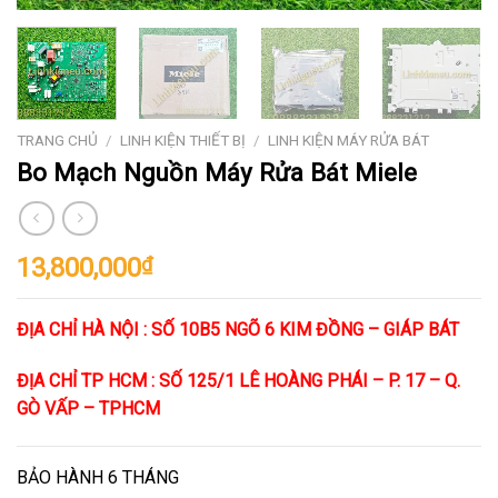
TRANG CHỦ
/
LINH KIỆN THIẾT BỊ
/
LINH KIỆN MÁY RỬA BÁT
Bo Mạch Nguồn Máy Rửa Bát Miele
13,800,000
₫
ĐỊA CHỈ HÀ NỘI : SỐ 10B5 NGÕ 6 KIM ĐỒNG – GIÁP BÁT
ĐỊA CHỈ TP HCM : SỐ 125/1 LÊ HOÀNG PHÁI – P. 17 – Q.
GÒ VẤP – TPHCM
BẢO HÀNH 6 THÁNG