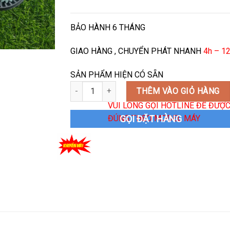
BẢO HÀNH 6 THÁNG
GIAO HÀNG , CHUYỂN PHÁT NHANH
4h – 12
SẢN PHẨM HIỆN CÓ SẴN
Bộ Bánh Răng Vi sai Máy Trộn Bột Bosch số lượ
THÊM VÀO GIỎ HÀNG
VUI LÒNG GỌI HOTLINE ĐỂ ĐƯỢC 
ĐÚNG THEO MODEL MÁY
GỌI ĐẶT HÀNG