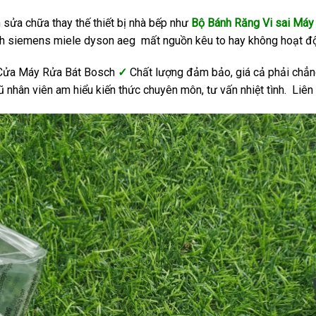
h sửa chữa thay thế thiết bị nhà bếp như
Bộ Bánh Răng Vi sai Máy
ch siemens miele dyson aeg mất nguồn kêu to hay không hoạt độn
 Cửa Máy Rửa Bát Bosch
✓
Chất lượng đảm bảo, giá cả phải chẳ
ũ nhân viên am hiểu kiến thức chuyên môn, tư vấn nhiệt tình. Liên