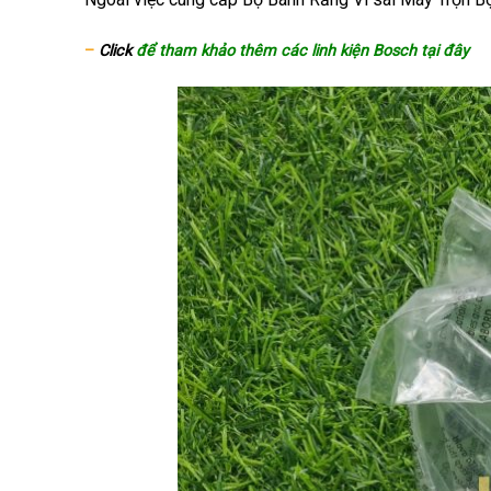
–
Click
để tham khảo thêm các linh kiện Bosch tại đây