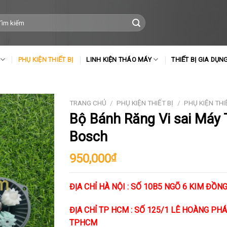
m
ếm:
PHỤ KIỆN THIẾT BỊ
LINH KIỆN THÁO MÁY
THIẾT BỊ GIA DỤN
TRANG CHỦ
/
PHỤ KIỆN THIẾT BỊ
/
PHỤ KIỆN THI
Bộ Bánh Răng Vi sai Máy 
Bosch
950,000
₫
ĐỊA CHỈ HÀ NỘI : SỐ 10B5 NGÕ 6 KIM ĐỒNG
ĐỊA CHỈ TP HCM : SỐ 125/1 LÊ HOÀNG PHÁI 
TPHCM