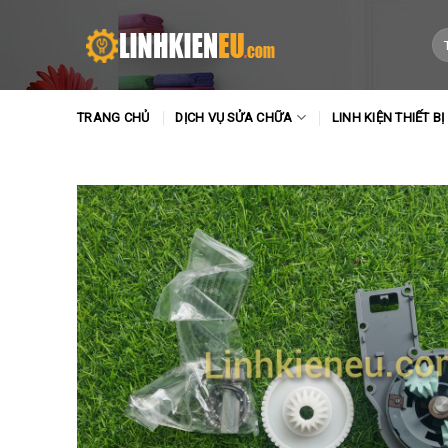
Skip
to
Tì
ki
content
TRANG CHỦ
DỊCH VỤ SỬA CHỮA
LINH KIỆN THIẾT BỊ