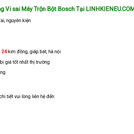
g Vi sai Máy Trộn Bột Bosch
Tại LINHKIENEU.CO
ai, nguyên kiện
õ
24
kim đồng, giáp bát, hà nội
 giá tốt nhất thị trường
áng
i tiết vui lòng liên hệ đến: