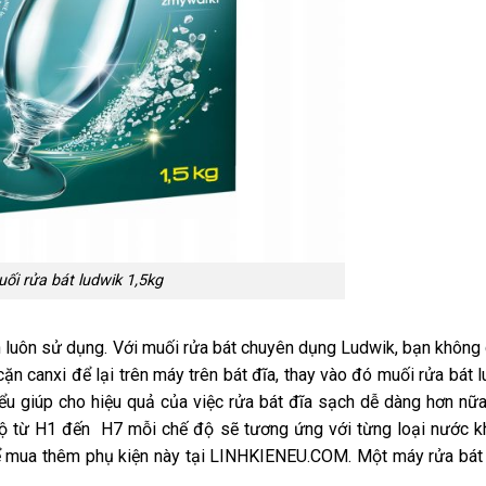
ối rửa bát ludwik 1,5kg
 luôn sử dụng. Với muối rửa bát chuyên dụng Ludwik, bạn không
ặn canxi để lại trên máy trên bát đĩa, thay vào đó muối rửa bát 
u giúp cho hiệu quả của việc rửa bát đĩa sạch dễ dàng hơn nữa.
độ từ H1 đến H7 mỗi chế độ sẽ tương ứng với từng loại nước k
hể mua thêm phụ kiện này tại LINHKIENEU.COM. Một máy rửa bát 