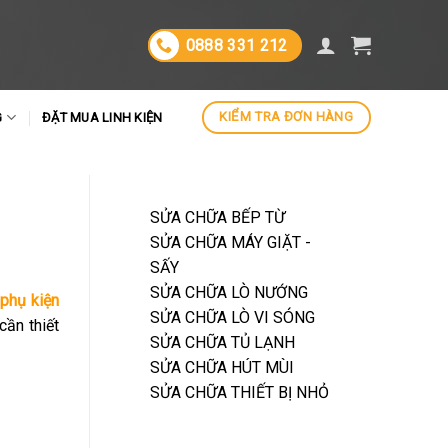
0888 331 212
KIỂM TRA ĐƠN HÀNG
G
ĐẶT MUA LINH KIỆN
SỬA CHỮA BẾP TỪ
SỬA CHỮA MÁY GIẶT -
SẤY
SỬA CHỮA LÒ NƯỚNG
phụ kiện
SỬA CHỮA LÒ VI SÓNG
cần thiết
SỬA CHỮA TỦ LẠNH
SỬA CHỮA HÚT MÙI
SỬA CHỮA THIẾT BỊ NHỎ