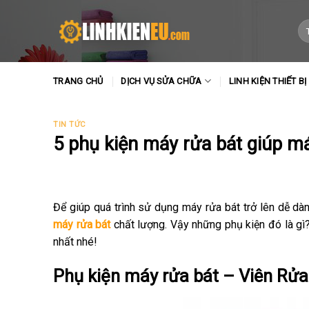
Skip
to
Tì
ki
content
TRANG CHỦ
DỊCH VỤ SỬA CHỮA
LINH KIỆN THIẾT BỊ
TIN TỨC
5 phụ kiện máy rửa bát giúp m
Để giúp quá trình sử dụng máy rửa bát trở lên dễ dà
máy rửa bát
chất lượng. Vậy những phụ kiện đó là gì?
nhất nhé!
Phụ kiện máy rửa bát – Viên Rửa