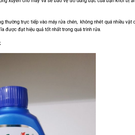
ường xuyên cho máy và sẽ bảo vệ đồ dùng bạc của bạn khỏi bị ă
ng thường trực tiếp vào máy rửa chén, không nhét quá nhiều vật
a được đạt hiệu quả tốt nhất trong quá trình rửa.
k