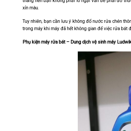
tháng nên bạn không phải lo ngại vấn đề phải đổ th
xỉn màu.
Tuy nhiên, bạn cần lưu ý không đổ nước rửa chén thô
trong máy khi máy đã hết không gian để việc rửa bát đĩ
Phụ kiện máy rửa bát – Dung dịch vệ sinh máy Ludwi