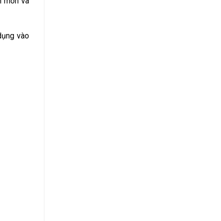
n mòn và
 dụng vào