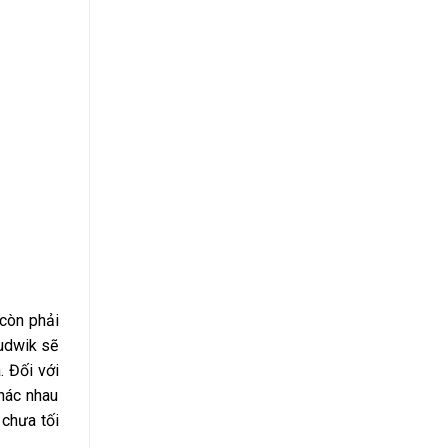
 còn phải
ludwik sẽ
 Đối với
hác nhau
chưa tối