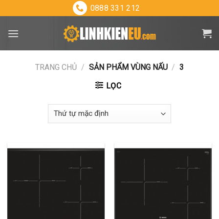
Skip
0888 331 212
to
content
TRANG CHỦ
/
SẢN PHẨM VÙNG NẤU
/
3
LỌC