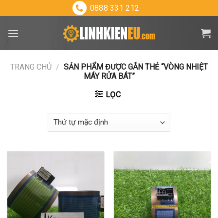
Skip
0888 331 212
to
content
TRANG CHỦ
/
SẢN PHẨM ĐƯỢC GẮN THẺ “VÒNG NHIỆT
MÁY RỬA BÁT”
LỌC