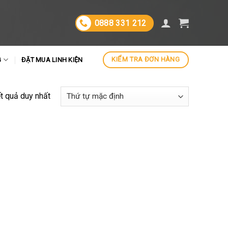
0888 331 212
KIỂM TRA ĐƠN HÀNG
G
ĐẶT MUA LINH KIỆN
ết quả duy nhất