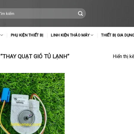
m
ếm:
PHỤ KIỆN THIẾT BỊ
LINH KIỆN THÁO MÁY
THIẾT BỊ GIA DỤN
THAY QUẠT GIÓ TỦ LẠNH”
Hiển thị k