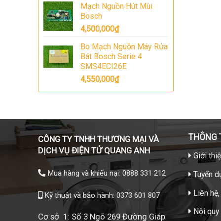
Mạch Nguồn Hút Mùi
Bosch
4,500,000
₫
Bo Mạch Nguồn Máy Rửa
Bát Bosch Serie 4
SMS4ECI26E
4,550,000
₫
THÔNG T
CÔNG TY TNHH THƯƠNG MẠI VÀ
DỊCH VỤ ĐIỆN TỬ QUANG ANH
Giới thi
Mua hàng và khiếu nại: 0888 331 212
Tuyển d
Liên hệ,
Kỹ thuật và bảo hành: 0373 601 807
Nội quy
Cơ sở 1: Số 3 Ngõ 269 Đường Giáp