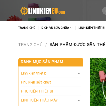
Skip
to
Tì
ki
content
TRANG CHỦ
DỊCH VỤ SỬA CHỮA
LINH KIỆN THIẾT BỊ
TRANG CHỦ
/
SẢN PHẨM ĐƯỢC GẮN THẺ “
DANH MỤC SẢN PHẨM
Linh kiện thiết bị
Phụ kiện sửa chữa
PHỤ KIỆN THIẾT BỊ
LINH KIỆN THÁO MÁY