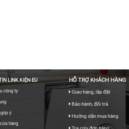
HỖ TRỢ KHÁCH HÀNG
IN LINK KIỆN EU
ệu công ty
Giao hàng, lắp đặt
ụng
Bảo hành, đổi trả
 góp ý
Hướng dẫn mua hàng
 cửa hàng
Tra cứu đơn hàng