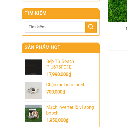
TÌM KIẾM
Tìm
kiếm:
SẢN PHẨM HOT
Bếp Từ Bosch
PIJ675FC1E
17,990,000
₫
Chặn rác bơm thoát
700,000
₫
Mạch inverter lò vi sóng
bosch
1,950,000
₫