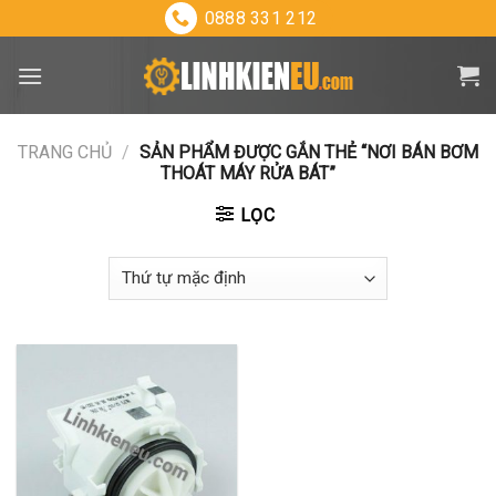
Skip
0888 331 212
to
content
TRANG CHỦ
/
SẢN PHẨM ĐƯỢC GẮN THẺ “NƠI BÁN BƠM
THOÁT MÁY RỬA BÁT”
LỌC