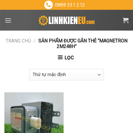
Skip
0888 331 212
to
content
TRANG CHỦ
/
SẢN PHẨM ĐƯỢC GẮN THẺ “MAGNETRON
2M248H”
LỌC