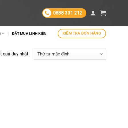
0888 331 212
KIỂM TRA ĐƠN HÀNG
G
ĐẶT MUA LINH KIỆN
ết quả duy nhất