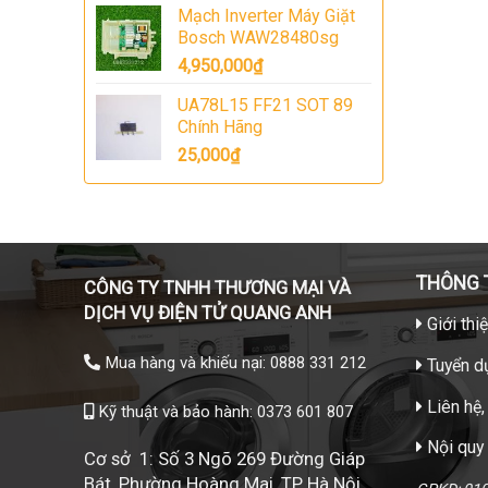
Mạch Inverter Máy Giặt
Bosch WAW28480sg
4,950,000
₫
UA78L15 FF21 SOT 89
Chính Hãng
25,000
₫
THÔNG T
CÔNG TY TNHH THƯƠNG MẠI VÀ
DỊCH VỤ ĐIỆN TỬ QUANG ANH
Giới thi
Mua hàng và khiếu nại: 0888 331 212
Tuyển d
Liên hệ,
Kỹ thuật và bảo hành: 0373 601 807
Nội quy
Cơ sở 1: Số 3 Ngõ 269 Đường Giáp
Bát, Phường Hoàng Mai, TP Hà Nội