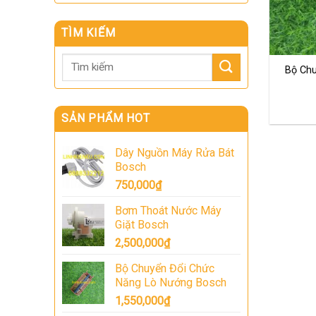
TÌM KIẾM
Tìm
Bộ Ch
kiếm:
SẢN PHẨM HOT
Dây Nguồn Máy Rửa Bát
Bosch
750,000
₫
Bơm Thoát Nước Máy
Giặt Bosch
2,500,000
₫
Bộ Chuyển Đổi Chức
Năng Lò Nướng Bosch
1,550,000
₫