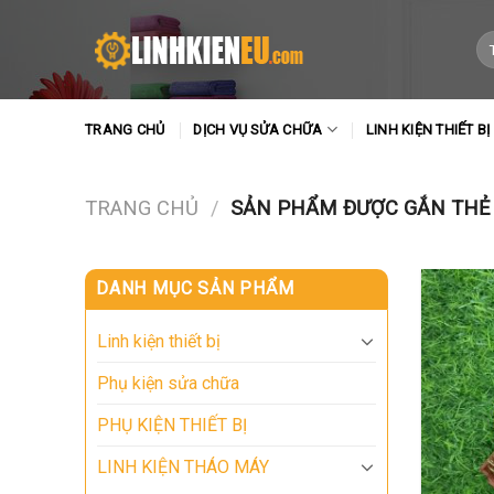
Skip
to
Tì
ki
content
TRANG CHỦ
DỊCH VỤ SỬA CHỮA
LINH KIỆN THIẾT BỊ
TRANG CHỦ
/
SẢN PHẨM ĐƯỢC GẮN THẺ 
DANH MỤC SẢN PHẨM
Linh kiện thiết bị
Phụ kiện sửa chữa
PHỤ KIỆN THIẾT BỊ
LINH KIỆN THÁO MÁY