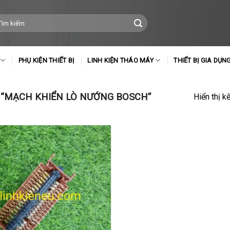
m
ếm:
PHỤ KIỆN THIẾT BỊ
LINH KIỆN THÁO MÁY
THIẾT BỊ GIA DỤN
“MẠCH KHIỂN LÒ NƯỚNG BOSCH”
Hiển thị k