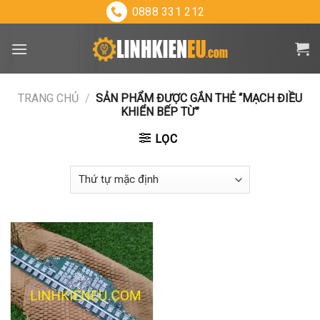
Skip
0888 331 212
to
content
TRANG CHỦ
/
SẢN PHẨM ĐƯỢC GẮN THẺ “MẠCH ĐIỀU
KHIỂN BẾP TỪ”
LỌC