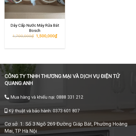
Dây Cấp Nước Máy Rửa Bát
Bosch
Giá
Giá
1,700,000
₫
1,500,000
₫
gốc
hiện
là:
tại
1,700,000₫.
là:
1,500,000₫.
CÔNG TY TNHH THƯƠNG MẠI VÀ DỊCH VỤ ĐIỆN TỬ
QUANG ANH
Mua hàng và khiếu nại: 0888 331 212
Kỹ thuật và bảo hành: 0373 601 807
Cơ sở 1: Số 3 Ngõ 269 Đường Giáp Bát, Phường Hoàng
Mai, TP Hà Nội