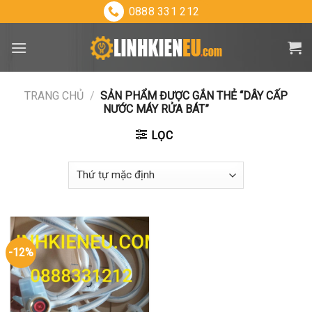
Skip
0888 331 212
to
content
TRANG CHỦ
/
SẢN PHẨM ĐƯỢC GẮN THẺ “DÂY CẤP
NƯỚC MÁY RỬA BÁT”
LỌC
-12%