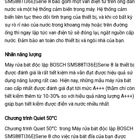
SMS88TI36E|Serie 8 bao gồm một van điện tử trên ống dẫn
nước và một hệ thống cảm biến trong máy. Hệ thống cảm
biến liên tục theo dõi tình trạng của thiết bị, và khi có bất kỳ
sự rò rỉ nào của nước trong khoang máy hoặc trên đường
ống thì ngay lập tức van điện tử sẽ đóng lại, ngắt nguồn cấp
nước. Đảm bảo an toàn cho thiết bị và ngôi nhà của bạn.
Nhãn năng lượng
Máy rửa bát độc lập BOSCH SMS88TI36E|Serie 8 là thiết bị
được đánh giá là rất tiết kiệm mà vẫn đạt được hiệu quả sử
dụng năng lượng rất cao. Hiện nay, những mẫu máy rửa bát
cao cấp nhất được đánh giá đạt tới mức A+++ (thậm chí còn
tiết kiệm thêm từ 10-30% so với hiệu quả năng lượng A+++)
giúp bạn tiết kiệm được điện và nước nhiều nhất.
Chương trình Quiet 50°C
Chương trình Quiet 50°C trong Máy rửa bát độc lập BOSCH
SMS88TI36E|Serie 8 cho việc rửa bát đĩa của bạn được