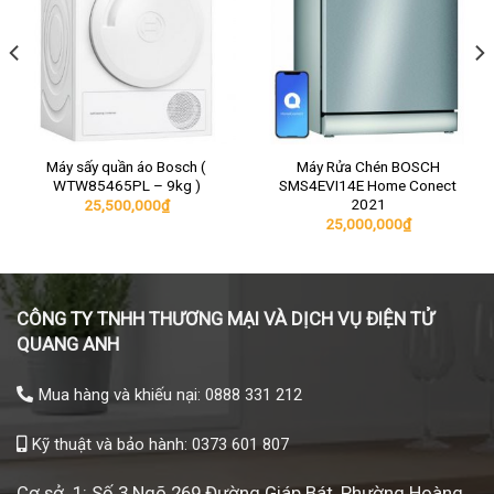
Máy sấy quần áo Bosch (
Máy Rửa Chén BOSCH
WTW85465PL – 9kg )
SMS4EVI14E Home Conect
2021
25,500,000
₫
25,000,000
₫
CÔNG TY TNHH THƯƠNG MẠI VÀ DỊCH VỤ ĐIỆN TỬ
QUANG ANH
Mua hàng và khiếu nại: 0888 331 212
Kỹ thuật và bảo hành: 0373 601 807
Cơ sở 1: Số 3 Ngõ 269 Đường Giáp Bát, Phường Hoàng