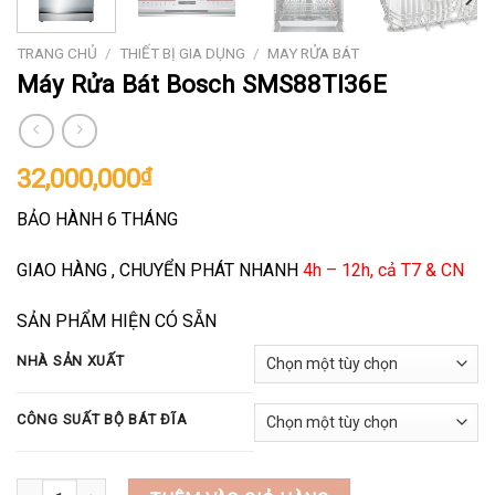
TRANG CHỦ
/
THIẾT BỊ GIA DỤNG
/
MAY RỬA BÁT
Máy Rửa Bát Bosch SMS88TI36E
32,000,000
₫
BẢO HÀNH 6 THÁNG
GIAO HÀNG , CHUYỂN PHÁT NHANH
4h – 12h, cả T7 & CN
SẢN PHẨM HIỆN CÓ SẴN
NHÀ SẢN XUẤT
CÔNG SUẤT BỘ BÁT ĐĨA
Máy Rửa Bát Bosch SMS88TI36E số lượng